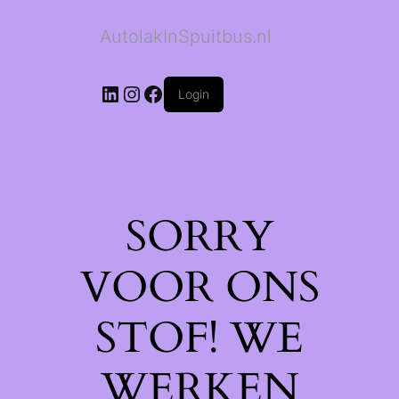
AutolakInSpuitbus.nl
LinkedIn
Instagram
Facebook
Login
SORRY
VOOR ONS
STOF! WE
WERKEN