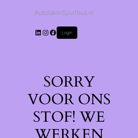
AutolakInSpuitbus.nl
LinkedIn
Instagram
Facebook
Login
SORRY
VOOR ONS
STOF! WE
WERKEN