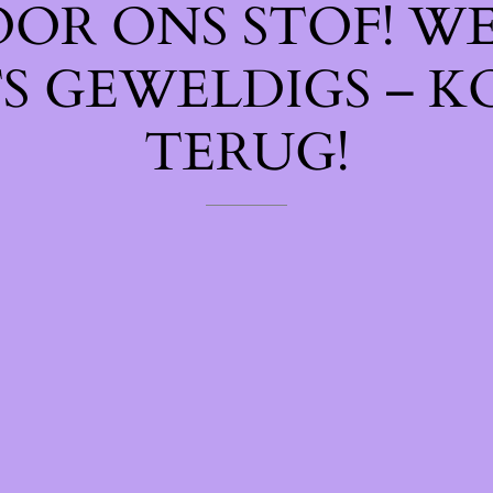
OOR ONS STOF! W
TS GEWELDIGS – K
TERUG!