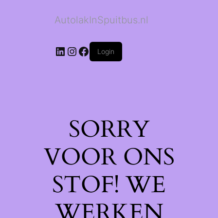
AutolakInSpuitbus.nl
LinkedIn
Instagram
Facebook
Login
SORRY
VOOR ONS
STOF! WE
WERKEN