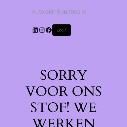
AutolakInSpuitbus.nl
LinkedIn
Instagram
Facebook
Login
SORRY
VOOR ONS
STOF! WE
WERKEN