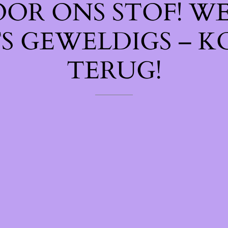
OOR ONS STOF! W
TS GEWELDIGS – K
TERUG!