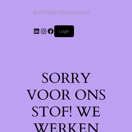
AutolakInSpuitbus.nl
LinkedIn
Instagram
Facebook
Login
SORRY
VOOR ONS
STOF! WE
WERKEN