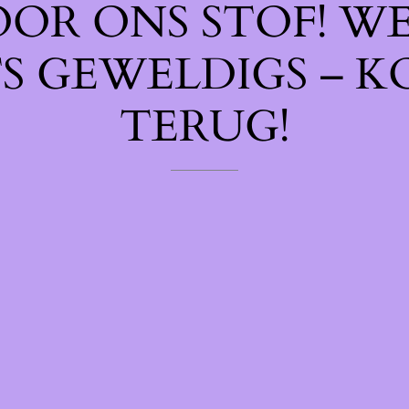
OOR ONS STOF! W
TS GEWELDIGS – K
TERUG!