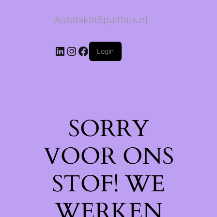
AutolakInSpuitbus.nl
LinkedIn
Instagram
Facebook
Login
SORRY
VOOR ONS
STOF! WE
WERKEN