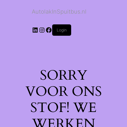
AutolakInSpuitbus.nl
LinkedIn
Instagram
Facebook
Login
SORRY
VOOR ONS
STOF! WE
WERKEN