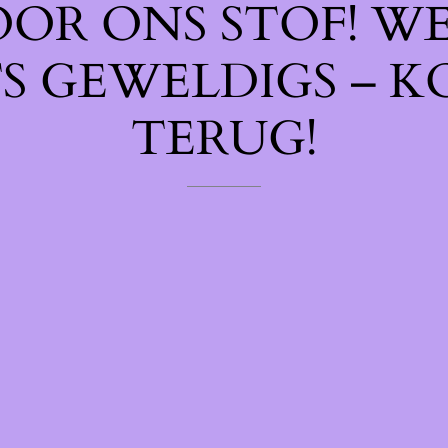
OOR ONS STOF! W
TS GEWELDIGS – K
TERUG!