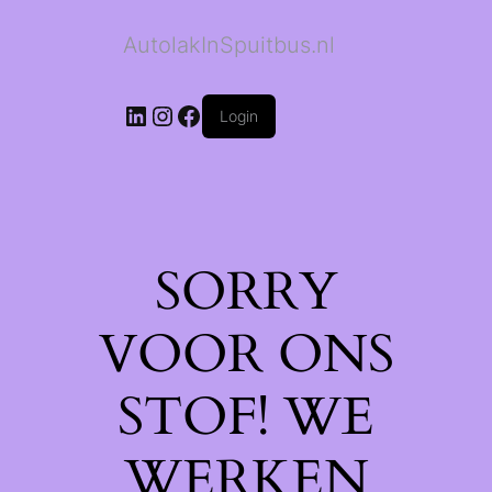
AutolakInSpuitbus.nl
LinkedIn
Instagram
Facebook
Login
SORRY
VOOR ONS
STOF! WE
WERKEN