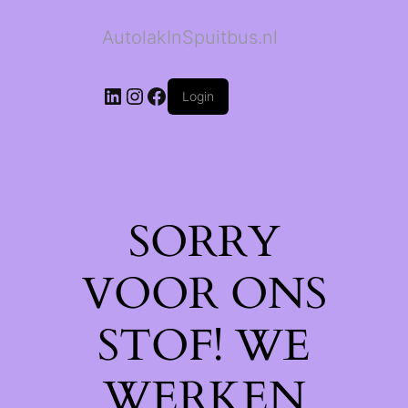
AutolakInSpuitbus.nl
LinkedIn
Instagram
Facebook
Login
SORRY
VOOR ONS
STOF! WE
WERKEN