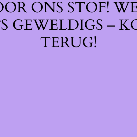
OOR ONS STOF! W
TS GEWELDIGS – K
TERUG!