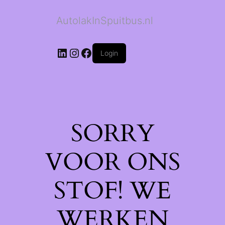
AutolakInSpuitbus.nl
LinkedIn
Instagram
Facebook
Login
SORRY
VOOR ONS
STOF! WE
WERKEN