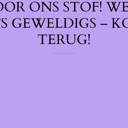
OOR ONS STOF! W
TS GEWELDIGS – K
TERUG!