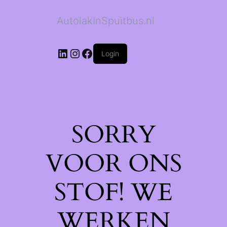
AutolakInSpuitbus.nl
LinkedIn
Instagram
Facebook
Login
SORRY
VOOR ONS
STOF! WE
WERKEN