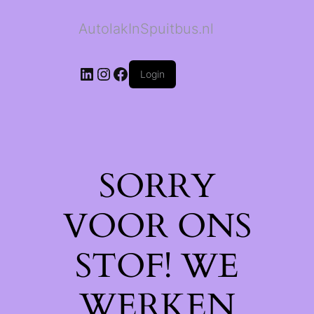
AutolakInSpuitbus.nl
LinkedIn
Instagram
Facebook
Login
SORRY
VOOR ONS
STOF! WE
WERKEN