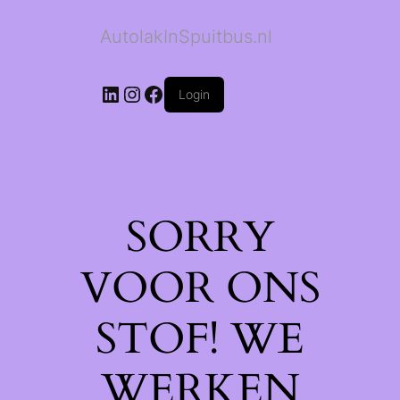
AutolakInSpuitbus.nl
LinkedIn
Instagram
Facebook
Login
SORRY
VOOR ONS
STOF! WE
WERKEN