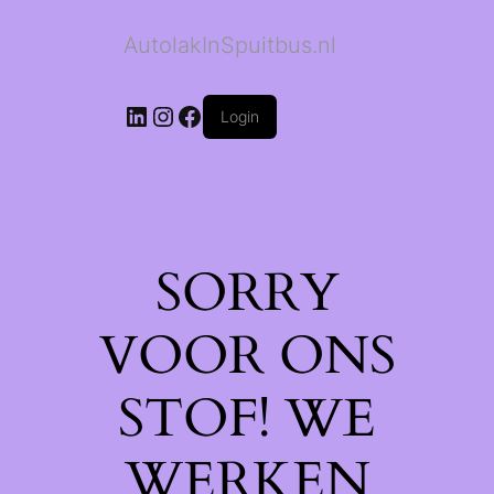
AutolakInSpuitbus.nl
LinkedIn
Instagram
Facebook
Login
SORRY
VOOR ONS
STOF! WE
WERKEN