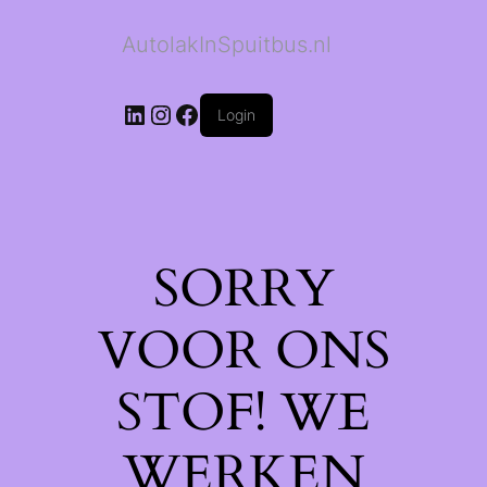
AutolakInSpuitbus.nl
LinkedIn
Instagram
Facebook
Login
SORRY
VOOR ONS
STOF! WE
WERKEN