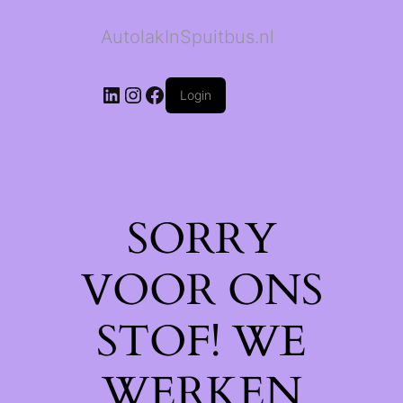
AutolakInSpuitbus.nl
LinkedIn
Instagram
Facebook
Login
SORRY
VOOR ONS
STOF! WE
WERKEN