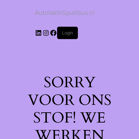
AutolakInSpuitbus.nl
LinkedIn
Instagram
Facebook
Login
SORRY
VOOR ONS
STOF! WE
WERKEN