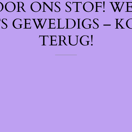
OOR ONS STOF! W
TS GEWELDIGS – K
TERUG!