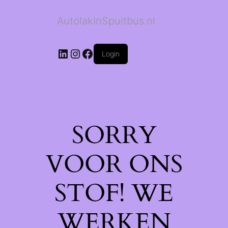
AutolakInSpuitbus.nl
LinkedIn
Instagram
Facebook
Login
SORRY
VOOR ONS
STOF! WE
WERKEN