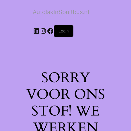
AutolakInSpuitbus.nl
LinkedIn
Instagram
Facebook
Login
SORRY
VOOR ONS
STOF! WE
WERKEN