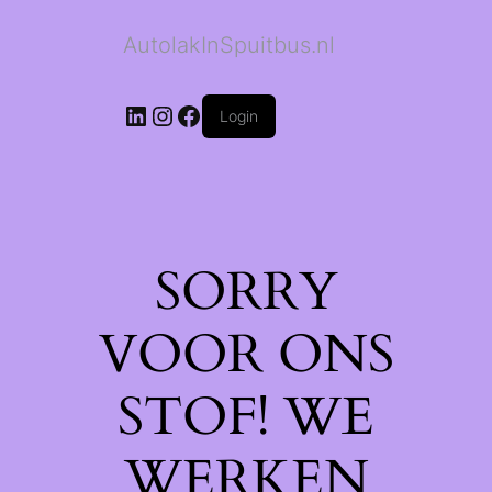
AutolakInSpuitbus.nl
LinkedIn
Instagram
Facebook
Login
SORRY
VOOR ONS
STOF! WE
WERKEN