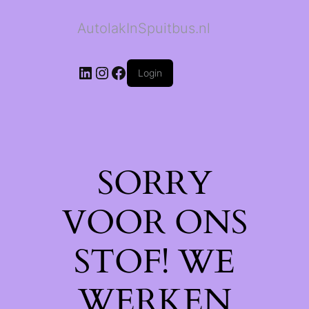
AutolakInSpuitbus.nl
LinkedIn
Instagram
Facebook
Login
SORRY
VOOR ONS
STOF! WE
WERKEN