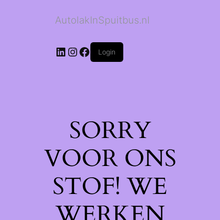
AutolakInSpuitbus.nl
LinkedIn
Instagram
Facebook
Login
SORRY
VOOR ONS
STOF! WE
WERKEN