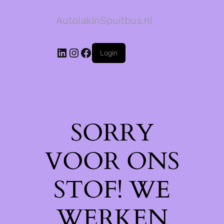
AutolakInSpuitbus.nl
LinkedIn
Instagram
Facebook
Login
SORRY
VOOR ONS
STOF! WE
WERKEN