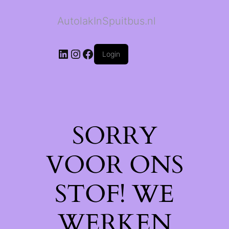
AutolakInSpuitbus.nl
LinkedIn
Instagram
Facebook
Login
SORRY
VOOR ONS
STOF! WE
WERKEN