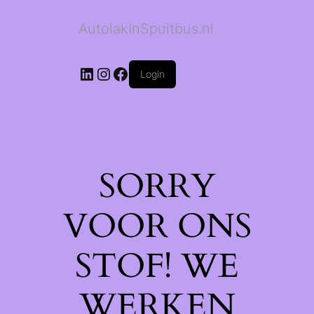
AutolakInSpuitbus.nl
LinkedIn
Instagram
Facebook
Login
SORRY
VOOR ONS
STOF! WE
WERKEN