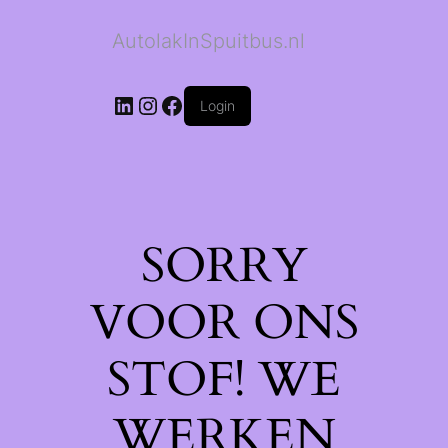
AutolakInSpuitbus.nl
LinkedIn
Instagram
Facebook
Login
SORRY
VOOR ONS
STOF! WE
WERKEN