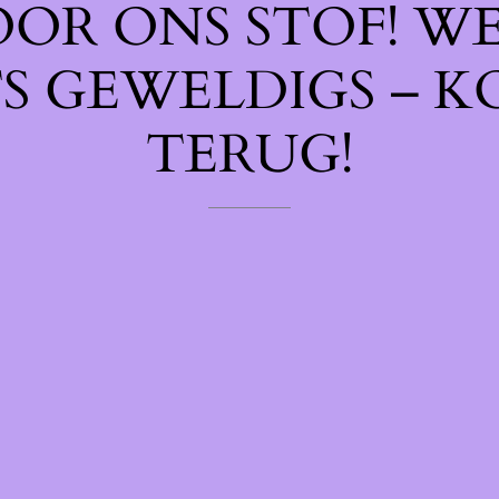
OOR ONS STOF! W
TS GEWELDIGS – K
TERUG!