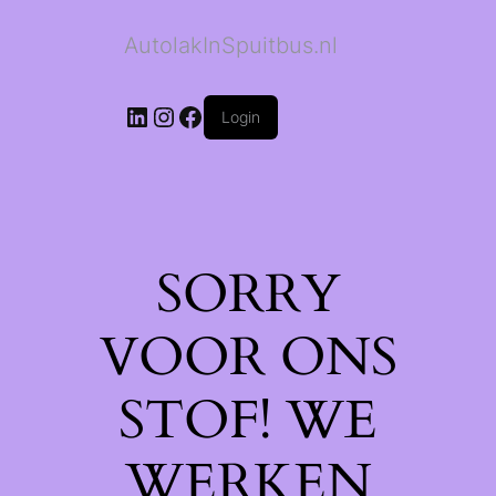
AutolakInSpuitbus.nl
LinkedIn
Instagram
Facebook
Login
SORRY
VOOR ONS
STOF! WE
WERKEN