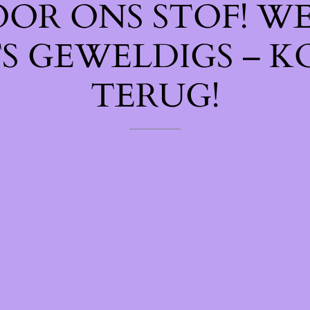
OOR ONS STOF! W
TS GEWELDIGS – K
TERUG!