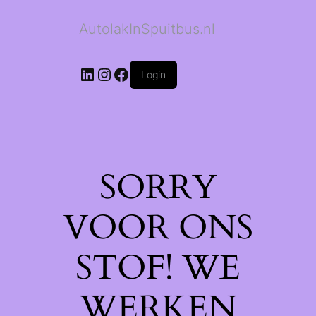
AutolakInSpuitbus.nl
LinkedIn
Instagram
Facebook
Login
SORRY
VOOR ONS
STOF! WE
WERKEN