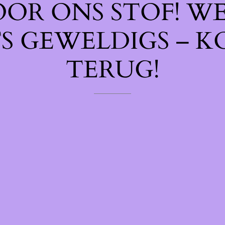
OOR ONS STOF! W
TS GEWELDIGS – K
TERUG!