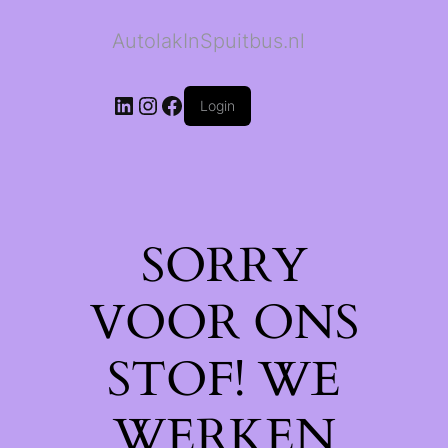
AutolakInSpuitbus.nl
LinkedIn
Instagram
Facebook
Login
SORRY
VOOR ONS
STOF! WE
WERKEN