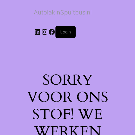
AutolakInSpuitbus.nl
LinkedIn
Instagram
Facebook
Login
SORRY
VOOR ONS
STOF! WE
WERKEN