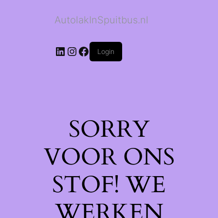
AutolakInSpuitbus.nl
LinkedIn
Instagram
Facebook
Login
SORRY
VOOR ONS
STOF! WE
WERKEN