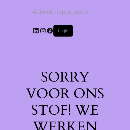
AutolakInSpuitbus.nl
LinkedIn
Instagram
Facebook
Login
SORRY
VOOR ONS
STOF! WE
WERKEN