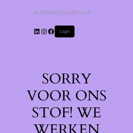
AutolakInSpuitbus.nl
LinkedIn
Instagram
Facebook
Login
SORRY
VOOR ONS
STOF! WE
WERKEN