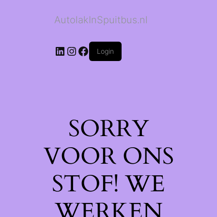
AutolakInSpuitbus.nl
LinkedIn
Instagram
Facebook
Login
SORRY
VOOR ONS
STOF! WE
WERKEN