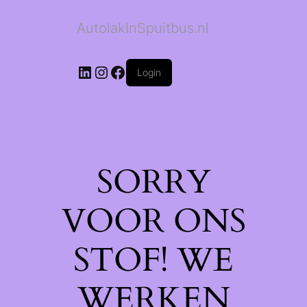
AutolakInSpuitbus.nl
LinkedIn
Instagram
Facebook
Login
SORRY
VOOR ONS
STOF! WE
WERKEN