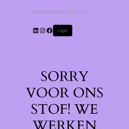
AutolakInSpuitbus.nl
LinkedIn
Instagram
Facebook
Login
SORRY
VOOR ONS
STOF! WE
WERKEN