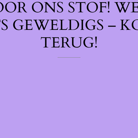
OOR ONS STOF! W
TS GEWELDIGS – K
TERUG!