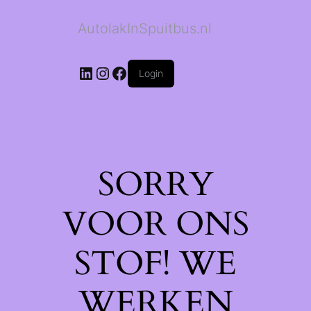
AutolakInSpuitbus.nl
LinkedIn
Instagram
Facebook
Login
SORRY
VOOR ONS
STOF! WE
WERKEN