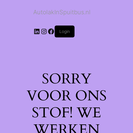
AutolakInSpuitbus.nl
LinkedIn
Instagram
Facebook
Login
SORRY
VOOR ONS
STOF! WE
WERKEN