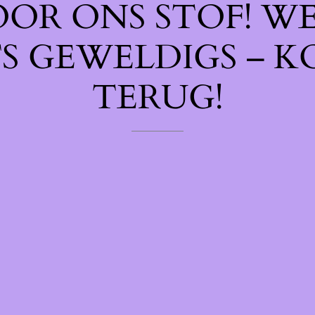
OOR ONS STOF! W
TS GEWELDIGS – K
TERUG!